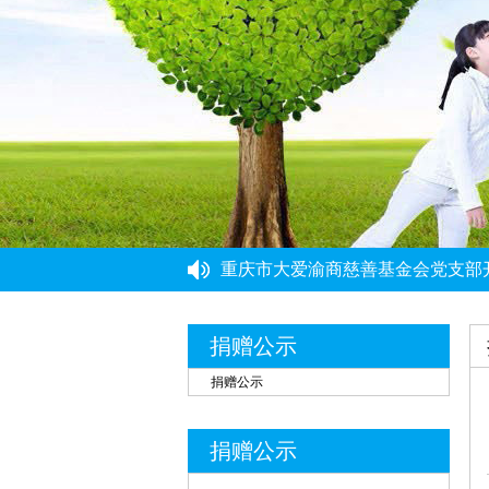
重庆力宏精细化工有限公司
￥250000
许娜
￥10
重庆瑞芸医疗器械有限公司
￥0.0000
重庆市大爱渝商慈善基金会党支部
安云才
￥5
重庆市大爱渝商慈善基金会党支部
金玉建
￥10
党建引领强根基 能力提升促发展 
“筑牢思想根基 提升履职能力”党
徐青伟
￥1
重庆市民政局社会组织综合党委党
捐赠公示
屠伟祺
￥3
捐赠公示
黄华武
￥9
周海清
￥1
捐赠公示
马宪亭
￥5
赵婷
￥5