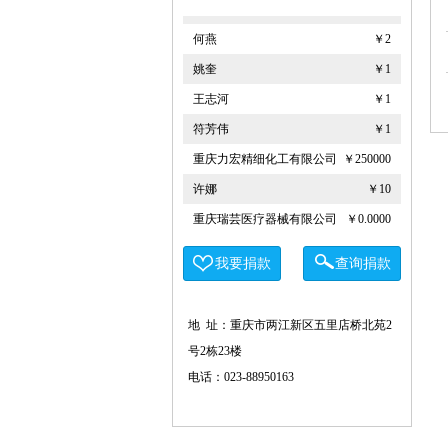
何燕
￥2
姚奎
￥1
王志河
￥1
符芳伟
￥1
重庆力宏精细化工有限公司
￥250000
许娜
￥10
重庆瑞芸医疗器械有限公司
￥0.0000
安云才
￥5
我要捐款
查询捐款
金玉建
￥10
徐青伟
￥1
地 址：重庆市两江新区五里店桥北苑2
屠伟祺
￥3
号2栋23楼
黄华武
￥9
电话：023-88950163
周海清
￥1
马宪亭
￥5
赵婷
￥5