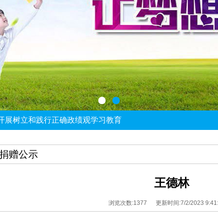
启动开展深入贯彻中央八项规定精神学习教育
开展树立和践行正确政绩观学习教育
——党建骨干能力提升培训班顺利举办
建工作培训班圆满结束
建工作第三协作组组织集体学习
捐赠公示
王德林
浏览次数:1377 更新时间:7/2/2023 9:41: