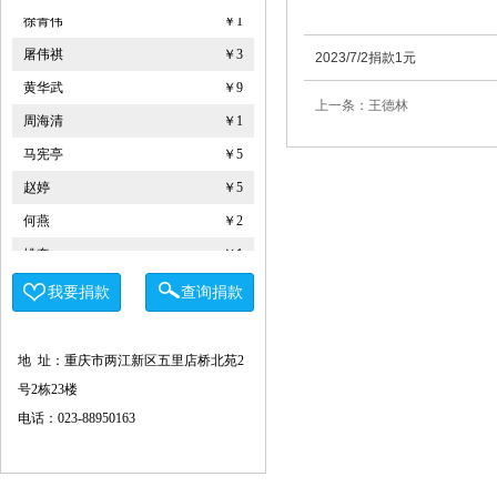
徐青伟
￥1
屠伟祺
￥3
2023/7/2捐款1元
黄华武
￥9
上一条：王德林
周海清
￥1
马宪亭
￥5
赵婷
￥5
何燕
￥2
姚奎
￥1
王志河
￥1
我要捐款
查询捐款
符芳伟
￥1
重庆力宏精细化工有限公司
￥250000
地 址：重庆市两江新区五里店桥北苑2
许娜
￥10
号2栋23楼
重庆瑞芸医疗器械有限公司
￥0.0000
电话：023-88950163
安云才
￥5
金玉建
￥10