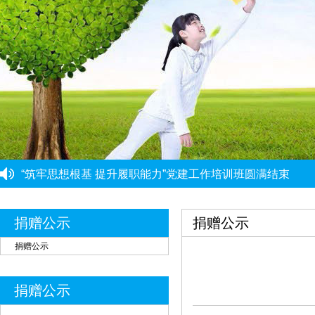
党建引领强根基 能力提升促发展 ——党建骨干能力提升培
“筑牢思想根基 提升履职能力”党建工作培训班圆满结束
重庆市民政局社会组织综合党委党建工作第三协作组组织集
重庆市大爱渝商慈善基金会党支部启动开展深入贯彻中央八
重庆市大爱渝商慈善基金会党支部开展树立和践行正确政绩
重庆力宏精细化工有限公司
￥250000
捐赠公示
捐赠公示
许娜
￥10
捐赠公示
重庆瑞芸医疗器械有限公司
￥0.0000
安云才
￥5
捐赠公示
金玉建
￥10