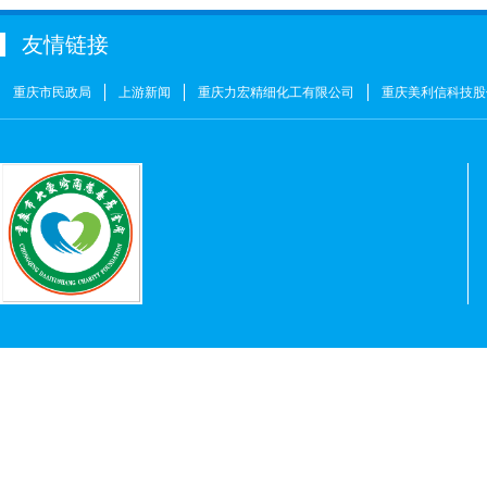
徐青伟
￥1
友情链接
屠伟祺
￥3
黄华武
￥9
重庆市民政局
上游新闻
重庆力宏精细化工有限公司
重庆美利信科技股
周海清
￥1
马宪亭
￥5
赵婷
￥5
何燕
￥2
姚奎
￥1
王志河
￥1
符芳伟
￥1
重庆力宏精细化工有限公司
￥250000
许娜
￥10
重庆瑞芸医疗器械有限公司
￥0.0000
安云才
￥5
金玉建
￥10