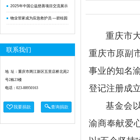
2025年中国公益慈善项目交流展示
会新闻发布会在北京举行
物业管家成为应急救护员 —碧桂园
携手红十字会开展应急救护培训纪
重庆市大爱
实
联系我们
重庆市原副
事业的知名渝
地 址：重庆市两江新区五里店桥北苑2
号2栋23楼
登记注册成
电话：023-88950163
基金会以弘
我要捐款
查询捐款
渝商奉献爱