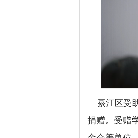
綦江区受助
捐赠。受赠
金会等单位