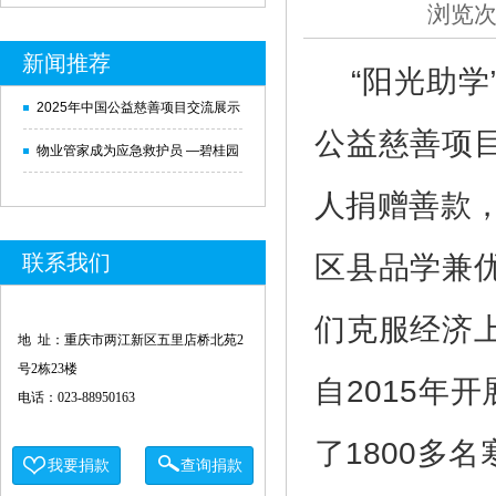
浏览次数
新闻推荐
“阳光助学
2025年中国公益慈善项目交流展示
公益慈善项
会新闻发布会在北京举行
物业管家成为应急救护员 —碧桂园
携手红十字会开展应急救护培训纪
人捐赠善款，
实
区县品学兼
联系我们
们克服经济
地 址：重庆市两江新区五里店桥北苑2
号2栋23楼
自2015年
电话：023-88950163
了1800多
我要捐款
查询捐款