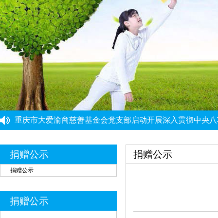
重庆力宏精细化工有限公司
￥250000
许娜
￥10
重庆瑞芸医疗器械有限公司
￥0.0000
安云才
￥5
金玉建
￥10
重庆市大爱渝商慈善基金会党支部启动开展深入贯彻中央八
徐青伟
￥1
重庆市大爱渝商慈善基金会党支部开展树立和践行正确政绩
党建引领强根基 能力提升促发展 ——党建骨干能力提升培
屠伟祺
￥3
“筑牢思想根基 提升履职能力”党建工作培训班圆满结束
黄华武
￥9
重庆市民政局社会组织综合党委党建工作第三协作组组织集
捐赠公示
捐赠公示
周海清
￥1
捐赠公示
马宪亭
￥5
赵婷
￥5
捐赠公示
何燕
￥2