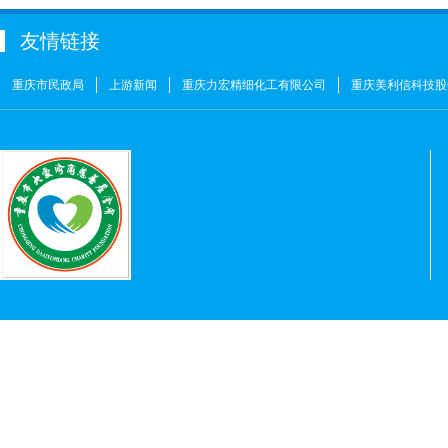
姚奎
￥1
友情链接
王志河
￥1
符芳伟
￥1
重庆市民政局
上游新闻
重庆力宏精细化工有限公司
重庆美利信科技股
重庆力宏精细化工有限公司
￥250000
许娜
￥10
重庆瑞芸医疗器械有限公司
￥0.0000
安云才
￥5
金玉建
￥10
徐青伟
￥1
屠伟祺
￥3
黄华武
￥9
周海清
￥1
马宪亭
￥5
赵婷
￥5
何燕
￥2