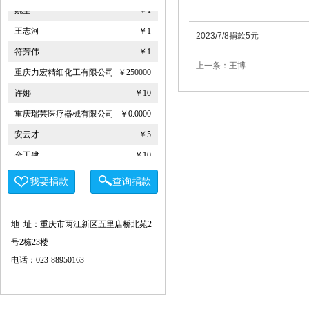
姚奎
￥1
王志河
￥1
2023/7/8捐款5元
符芳伟
￥1
上一条：王博
重庆力宏精细化工有限公司
￥250000
许娜
￥10
重庆瑞芸医疗器械有限公司
￥0.0000
安云才
￥5
金玉建
￥10
徐青伟
￥1
我要捐款
查询捐款
屠伟祺
￥3
黄华武
￥9
地 址：重庆市两江新区五里店桥北苑2
周海清
￥1
号2栋23楼
马宪亭
￥5
电话：023-88950163
赵婷
￥5
何燕
￥2