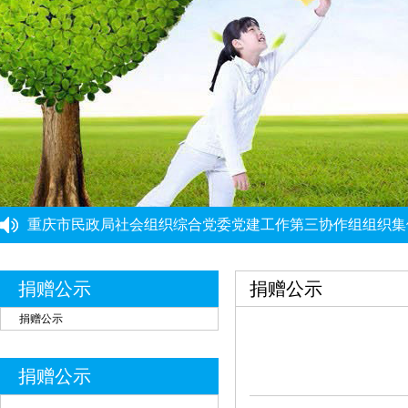
重庆力宏精细化工有限公司
￥250000
“筑牢思想根基 提升履职能力”党建工作培训班圆满结束
重庆市民政局社会组织综合党委党建工作第三协作组组织集
许娜
￥10
重庆市大爱渝商慈善基金会党支部启动开展深入贯彻中央八
重庆瑞芸医疗器械有限公司
￥0.0000
重庆市大爱渝商慈善基金会党支部开展树立和践行正确政绩
党建引领强根基 能力提升促发展 ——党建骨干能力提升培
安云才
￥5
捐赠公示
捐赠公示
金玉建
￥10
捐赠公示
徐青伟
￥1
屠伟祺
￥3
捐赠公示
黄华武
￥9