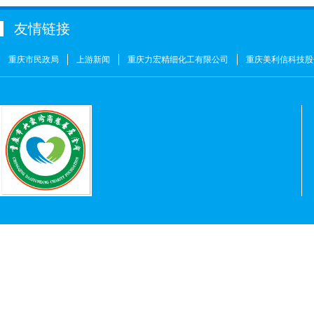
周海清
￥1
友情链接
马宪亭
￥5
赵婷
￥5
重庆市民政局
上游新闻
重庆力宏精细化工有限公司
重庆美利信科技股
何燕
￥2
姚奎
￥1
王志河
￥1
符芳伟
￥1
重庆力宏精细化工有限公司
￥250000
许娜
￥10
重庆瑞芸医疗器械有限公司
￥0.0000
安云才
￥5
金玉建
￥10
徐青伟
￥1
屠伟祺
￥3
黄华武
￥9