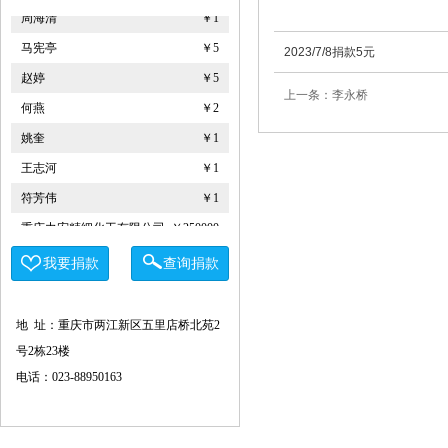
周海清
￥1
马宪亭
￥5
2023/7/8捐款5元
赵婷
￥5
上一条：李永桥
何燕
￥2
姚奎
￥1
王志河
￥1
符芳伟
￥1
重庆力宏精细化工有限公司
￥250000
许娜
￥10
我要捐款
查询捐款
重庆瑞芸医疗器械有限公司
￥0.0000
安云才
￥5
地 址：重庆市两江新区五里店桥北苑2
金玉建
￥10
号2栋23楼
徐青伟
￥1
电话：023-88950163
屠伟祺
￥3
黄华武
￥9