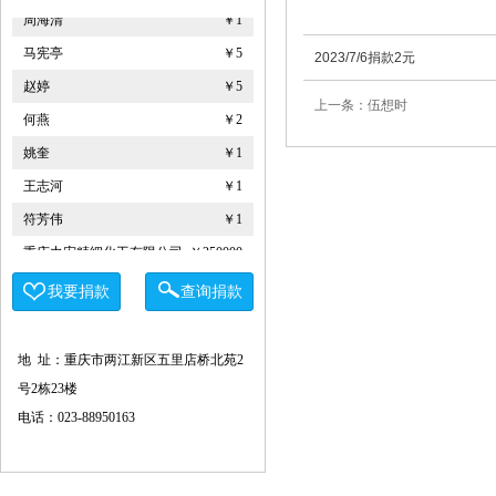
周海清
￥1
马宪亭
￥5
2023/7/6捐款2元
赵婷
￥5
上一条：伍想时
何燕
￥2
姚奎
￥1
王志河
￥1
符芳伟
￥1
重庆力宏精细化工有限公司
￥250000
许娜
￥10
我要捐款
查询捐款
重庆瑞芸医疗器械有限公司
￥0.0000
安云才
￥5
地 址：重庆市两江新区五里店桥北苑2
金玉建
￥10
号2栋23楼
徐青伟
￥1
电话：023-88950163
屠伟祺
￥3
黄华武
￥9