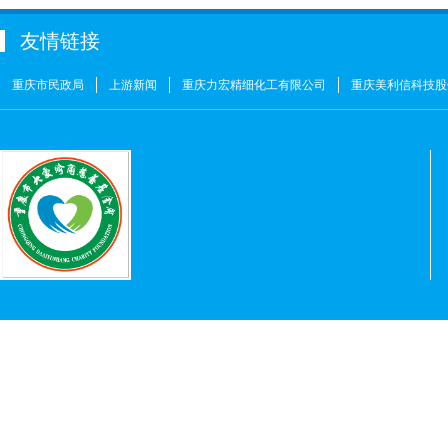
周海清
￥1
友情链接
马宪亭
￥5
赵婷
￥5
重庆市民政局
上游新闻
重庆力宏精细化工有限公司
重庆美利信科技股
何燕
￥2
姚奎
￥1
王志河
￥1
符芳伟
￥1
重庆力宏精细化工有限公司
￥250000
许娜
￥10
重庆瑞芸医疗器械有限公司
￥0.0000
安云才
￥5
金玉建
￥10
徐青伟
￥1
屠伟祺
￥3
黄华武
￥9