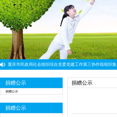
重庆力宏精细化工有限公司
￥250000
“筑牢思想根基 提升履职能力”党建工作培训班圆满结束
重庆市民政局社会组织综合党委党建工作第三协作组组织集
许娜
￥10
重庆市大爱渝商慈善基金会党支部启动开展深入贯彻中央八
重庆瑞芸医疗器械有限公司
￥0.0000
重庆市大爱渝商慈善基金会党支部开展树立和践行正确政绩
党建引领强根基 能力提升促发展 ——党建骨干能力提升培
安云才
￥5
捐赠公示
捐赠公示
金玉建
￥10
捐赠公示
徐青伟
￥1
屠伟祺
￥3
捐赠公示
黄华武
￥9