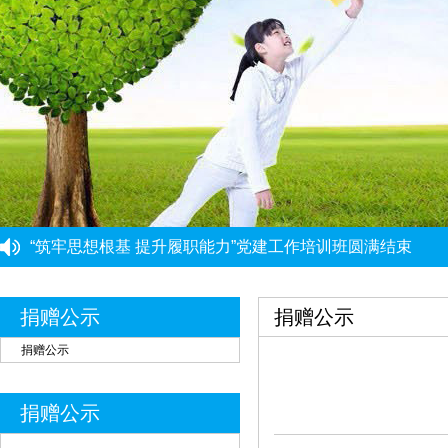
“筑牢思想根基 提升履职能力”党建工作培训班圆满结束
重庆市民政局社会组织综合党委党建工作第三协作组组织集
重庆力宏精细化工有限公司
重庆市大爱渝商慈善基金会党支部启动开展深入贯彻中央八
￥250000
重庆市大爱渝商慈善基金会党支部开展树立和践行正确政绩
捐赠公示
捐赠公示
许娜
￥10
党建引领强根基 能力提升促发展 ——党建骨干能力提升培
重庆瑞芸医疗器械有限公司
￥0.0000
捐赠公示
安云才
￥5
金玉建
￥10
捐赠公示
徐青伟
￥1