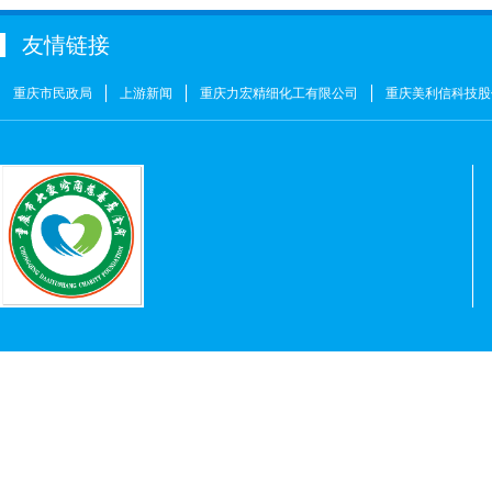
屠伟祺
￥3
友情链接
黄华武
￥9
周海清
￥1
重庆市民政局
上游新闻
重庆力宏精细化工有限公司
重庆美利信科技股
马宪亭
￥5
赵婷
￥5
何燕
￥2
姚奎
￥1
王志河
￥1
符芳伟
￥1
重庆力宏精细化工有限公司
￥250000
许娜
￥10
重庆瑞芸医疗器械有限公司
￥0.0000
安云才
￥5
金玉建
￥10
徐青伟
￥1