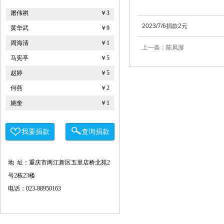
屠伟祺
￥3
黄华武
￥9
2023/7/6捐款2元
周海清
￥1
上一条：陈凤游
马宪亭
￥5
赵婷
￥5
何燕
￥2
姚奎
￥1
王志河
￥1
符芳伟
￥1
我要捐款
查询捐款
重庆力宏精细化工有限公司
￥250000
许娜
￥10
地 址：重庆市两江新区五里店桥北苑2
重庆瑞芸医疗器械有限公司
￥0.0000
号2栋23楼
电话：023-88950163
安云才
￥5
金玉建
￥10
徐青伟
￥1