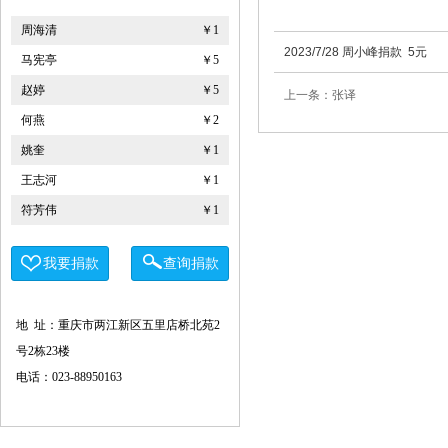
周海清
￥1
马宪亭
￥5
2023/7/28 周小峰捐款 5元
赵婷
￥5
上一条：张译
何燕
￥2
姚奎
￥1
王志河
￥1
符芳伟
￥1
重庆力宏精细化工有限公司
￥250000
许娜
￥10
我要捐款
查询捐款
重庆瑞芸医疗器械有限公司
￥0.0000
安云才
￥5
地 址：重庆市两江新区五里店桥北苑2
金玉建
￥10
号2栋23楼
电话：023-88950163
徐青伟
￥1
屠伟祺
￥3
黄华武
￥9