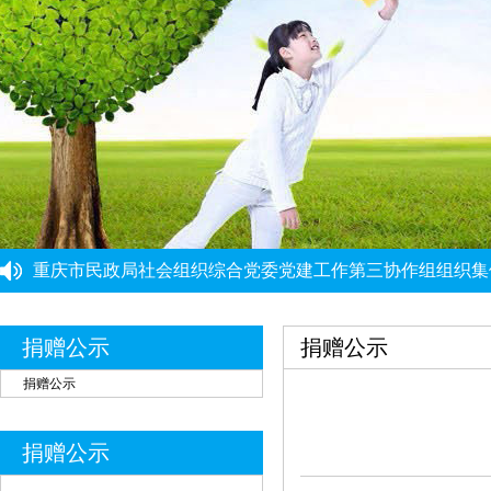
“筑牢思想根基 提升履职能力”党建工作培训班圆满结束
重庆力宏精细化工有限公司
￥250000
重庆市民政局社会组织综合党委党建工作第三协作组组织集
许娜
￥10
重庆市大爱渝商慈善基金会党支部启动开展深入贯彻中央八
重庆市大爱渝商慈善基金会党支部开展树立和践行正确政绩
重庆瑞芸医疗器械有限公司
￥0.0000
党建引领强根基 能力提升促发展 ——党建骨干能力提升培
捐赠公示
捐赠公示
安云才
￥5
金玉建
￥10
捐赠公示
徐青伟
￥1
屠伟祺
￥3
捐赠公示
黄华武
￥9