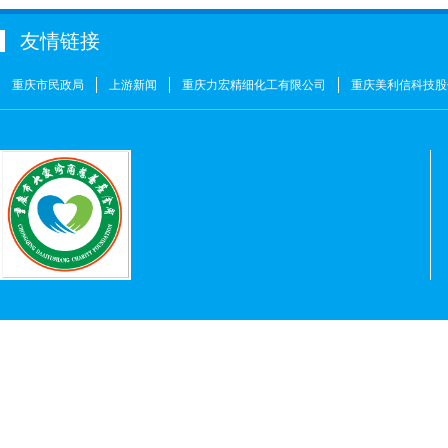
周海清
￥1
友情链接
马宪亭
￥5
赵婷
￥5
重庆市民政局
上游新闻
重庆力宏精细化工有限公司
重庆美利信科技股
何燕
￥2
姚奎
￥1
王志河
￥1
符芳伟
￥1
重庆力宏精细化工有限公司
￥250000
许娜
￥10
重庆瑞芸医疗器械有限公司
￥0.0000
安云才
￥5
金玉建
￥10
徐青伟
￥1
屠伟祺
￥3
黄华武
￥9