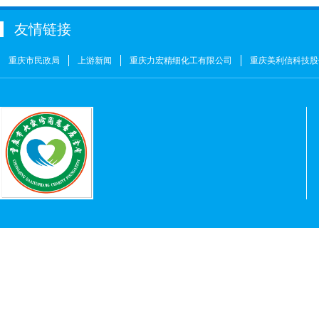
重庆力宏精细化工有限公司
￥250000
友情链接
许娜
￥10
重庆瑞芸医疗器械有限公司
￥0.0000
重庆市民政局
上游新闻
重庆力宏精细化工有限公司
重庆美利信科技股
安云才
￥5
金玉建
￥10
徐青伟
￥1
屠伟祺
￥3
黄华武
￥9
周海清
￥1
马宪亭
￥5
赵婷
￥5
何燕
￥2
姚奎
￥1
王志河
￥1
符芳伟
￥1