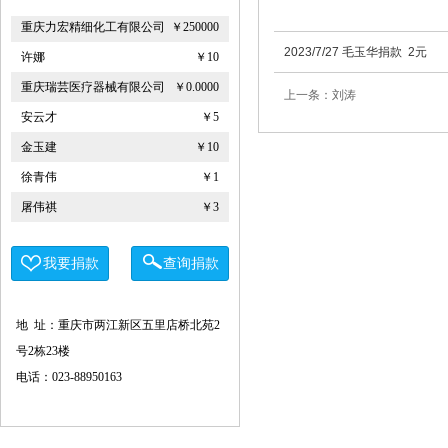
重庆力宏精细化工有限公司
￥250000
许娜
￥10
2023/7/27 毛玉华捐款 2元
重庆瑞芸医疗器械有限公司
￥0.0000
上一条：刘涛
安云才
￥5
金玉建
￥10
徐青伟
￥1
屠伟祺
￥3
黄华武
￥9
周海清
￥1
我要捐款
查询捐款
马宪亭
￥5
赵婷
￥5
地 址：重庆市两江新区五里店桥北苑2
何燕
￥2
号2栋23楼
电话：023-88950163
姚奎
￥1
王志河
￥1
符芳伟
￥1