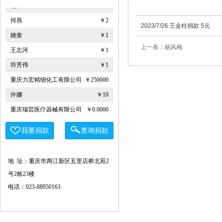
赵婷
￥5
何燕
￥2
2023/7/26 王金柱捐款 5元
姚奎
￥1
王志河
￥1
上一条：杨风梅
符芳伟
￥1
重庆力宏精细化工有限公司
￥250000
许娜
￥10
重庆瑞芸医疗器械有限公司
￥0.0000
安云才
￥5
我要捐款
查询捐款
金玉建
￥10
徐青伟
￥1
地 址：重庆市两江新区五里店桥北苑2
屠伟祺
￥3
号2栋23楼
黄华武
￥9
电话：023-88950163
周海清
￥1
马宪亭
￥5