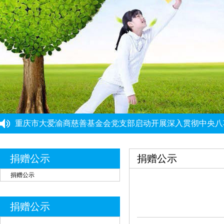
重庆力宏精细化工有限公司
￥250000
许娜
￥10
重庆瑞芸医疗器械有限公司
￥0.0000
重庆市民政局社会组织综合党委党建工作第三协作组组织集
安云才
￥5
重庆市大爱渝商慈善基金会党支部启动开展深入贯彻中央八
重庆市大爱渝商慈善基金会党支部开展树立和践行正确政绩
金玉建
￥10
党建引领强根基 能力提升促发展 ——党建骨干能力提升培
徐青伟
￥1
“筑牢思想根基 提升履职能力”党建工作培训班圆满结束
捐赠公示
捐赠公示
屠伟祺
￥3
捐赠公示
黄华武
￥9
周海清
￥1
捐赠公示
马宪亭
￥5