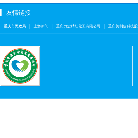
赵婷
￥5
何燕
￥2
友情链接
姚奎
￥1
重庆市民政局
上游新闻
重庆力宏精细化工有限公司
重庆美利信科技股
王志河
￥1
符芳伟
￥1
重庆力宏精细化工有限公司
￥250000
许娜
￥10
重庆瑞芸医疗器械有限公司
￥0.0000
安云才
￥5
金玉建
￥10
徐青伟
￥1
屠伟祺
￥3
黄华武
￥9
周海清
￥1
马宪亭
￥5