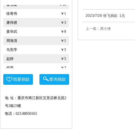
金玉建
￥10
徐青伟
￥1
2023/7/26 张飞捐款 1元
屠伟祺
￥3
上一条：席小侠
黄华武
￥9
周海清
￥1
马宪亭
￥5
赵婷
￥5
何燕
￥2
姚奎
￥1
我要捐款
查询捐款
王志河
￥1
符芳伟
￥1
地 址：重庆市两江新区五里店桥北苑2
重庆力宏精细化工有限公司
￥250000
号2栋23楼
许娜
￥10
电话：023-88950163
重庆瑞芸医疗器械有限公司
￥0.0000
安云才
￥5