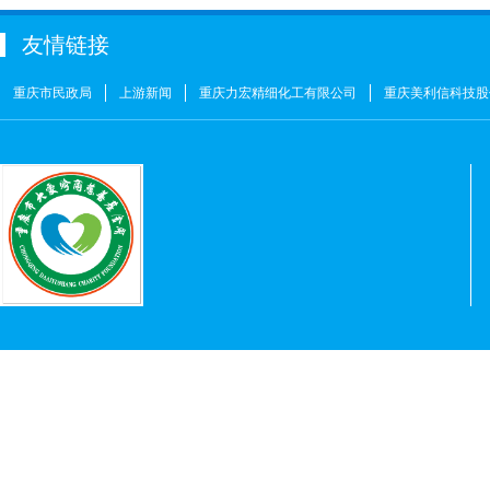
金玉建
￥10
友情链接
徐青伟
￥1
屠伟祺
￥3
重庆市民政局
上游新闻
重庆力宏精细化工有限公司
重庆美利信科技股
黄华武
￥9
周海清
￥1
马宪亭
￥5
赵婷
￥5
何燕
￥2
姚奎
￥1
王志河
￥1
符芳伟
￥1
重庆力宏精细化工有限公司
￥250000
许娜
￥10
重庆瑞芸医疗器械有限公司
￥0.0000
安云才
￥5