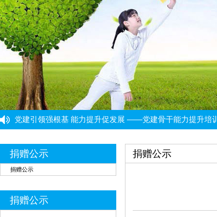
党建引领强根基 能力提升促发展 ——党建骨干能力提升培
“筑牢思想根基 提升履职能力”党建工作培训班圆满结束
重庆市民政局社会组织综合党委党建工作第三协作组组织集
重庆市大爱渝商慈善基金会党支部启动开展深入贯彻中央八
捐赠公示
捐赠公示
重庆市大爱渝商慈善基金会党支部开展树立和践行正确政绩
重庆力宏精细化工有限公司
￥250000
捐赠公示
许娜
￥10
重庆瑞芸医疗器械有限公司
￥0.0000
捐赠公示
安云才
￥5