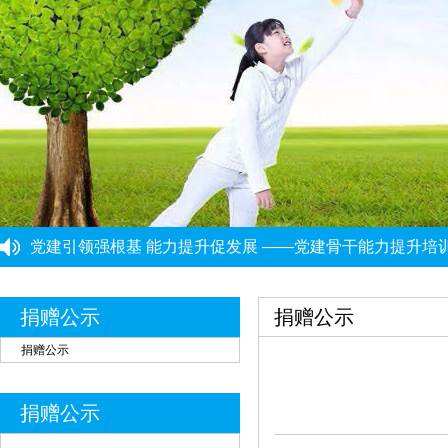
党建引领强根基 能力提升促发展 ——党建骨干能力提升培
“筑牢思想根基 提升履职能力”党建工作培训班圆满结束
重庆市民政局社会组织综合党委党建工作第三协作组组织集
重庆市大爱渝商慈善基金会党支部启动开展深入贯彻中央八
捐赠公示
捐赠公示
重庆市大爱渝商慈善基金会党支部开展树立和践行正确政绩
重庆力宏精细化工有限公司
￥250000
捐赠公示
许娜
￥10
重庆瑞芸医疗器械有限公司
￥0.0000
捐赠公示
安云才
￥5