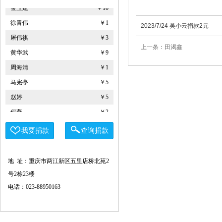
金玉建
￥10
徐青伟
￥1
2023/7/24 吴小云捐款2元
屠伟祺
￥3
上一条：田渴鑫
黄华武
￥9
周海清
￥1
马宪亭
￥5
赵婷
￥5
何燕
￥2
姚奎
￥1
我要捐款
查询捐款
王志河
￥1
符芳伟
￥1
地 址：重庆市两江新区五里店桥北苑2
重庆力宏精细化工有限公司
￥250000
号2栋23楼
许娜
￥10
电话：023-88950163
重庆瑞芸医疗器械有限公司
￥0.0000
安云才
￥5