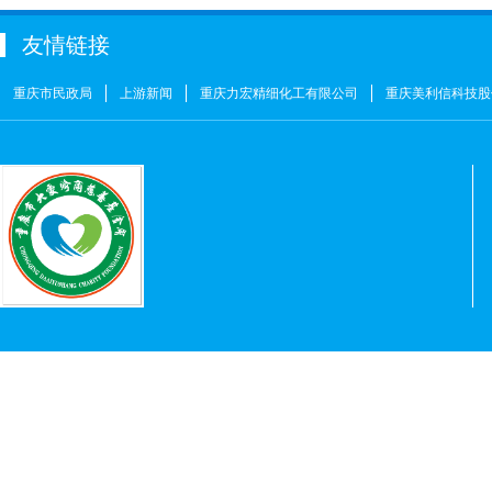
金玉建
￥10
友情链接
徐青伟
￥1
屠伟祺
￥3
重庆市民政局
上游新闻
重庆力宏精细化工有限公司
重庆美利信科技股
黄华武
￥9
周海清
￥1
马宪亭
￥5
赵婷
￥5
何燕
￥2
姚奎
￥1
王志河
￥1
符芳伟
￥1
重庆力宏精细化工有限公司
￥250000
许娜
￥10
重庆瑞芸医疗器械有限公司
￥0.0000
安云才
￥5