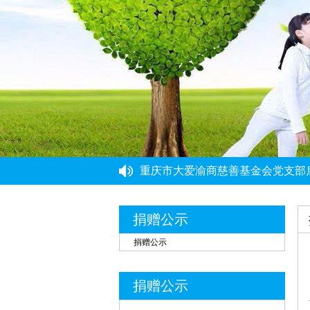
重庆力宏精细化工有限公司
￥250000
许娜
￥10
重庆瑞芸医疗器械有限公司
￥0.0000
安云才
￥5
金玉建
￥10
重庆市大爱渝商慈善基金会党支部
重庆市大爱渝商慈善基金会党支部
徐青伟
￥1
党建引领强根基 能力提升促发展 
屠伟祺
￥3
“筑牢思想根基 提升履职能力”党
捐赠公示
重庆市民政局社会组织综合党委党
黄华武
￥9
捐赠公示
周海清
￥1
马宪亭
￥5
捐赠公示
赵婷
￥5