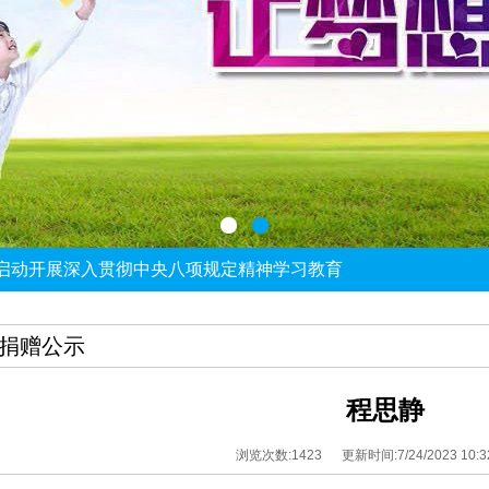
启动开展深入贯彻中央八项规定精神学习教育
开展树立和践行正确政绩观学习教育
——党建骨干能力提升培训班顺利举办
建工作培训班圆满结束
捐赠公示
建工作第三协作组组织集体学习
程思静
浏览次数:1423 更新时间:7/24/2023 10:32