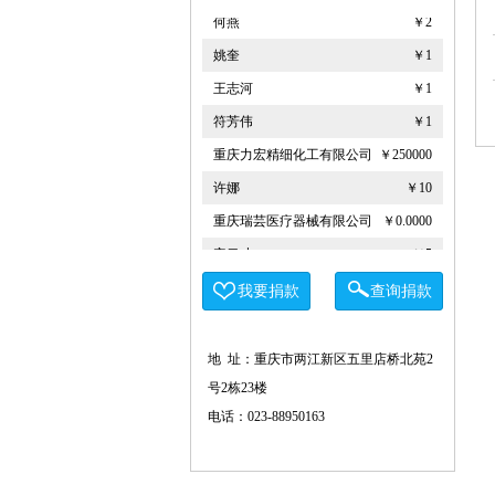
何燕
￥2
姚奎
￥1
王志河
￥1
符芳伟
￥1
重庆力宏精细化工有限公司
￥250000
许娜
￥10
重庆瑞芸医疗器械有限公司
￥0.0000
安云才
￥5
金玉建
￥10
我要捐款
查询捐款
徐青伟
￥1
屠伟祺
￥3
地 址：重庆市两江新区五里店桥北苑2
黄华武
￥9
号2栋23楼
周海清
￥1
电话：023-88950163
马宪亭
￥5
赵婷
￥5