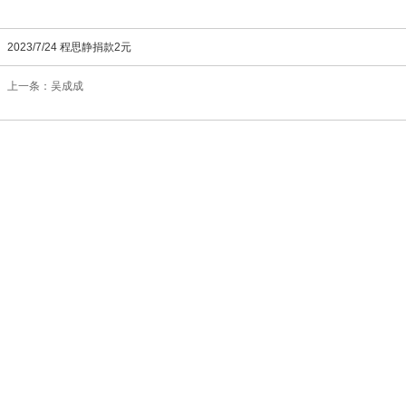
2023/7/24 程思静捐款2元
上一条：吴成成