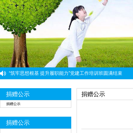
“筑牢思想根基 提升履职能力”党建工作培训班圆满结束
重庆市民政局社会组织综合党委党建工作第三协作组组织集
重庆力宏精细化工有限公司
￥250000
重庆市大爱渝商慈善基金会党支部启动开展深入贯彻中央八
重庆市大爱渝商慈善基金会党支部开展树立和践行正确政绩
许娜
￥10
捐赠公示
捐赠公示
党建引领强根基 能力提升促发展 ——党建骨干能力提升培
重庆瑞芸医疗器械有限公司
￥0.0000
捐赠公示
安云才
￥5
金玉建
￥10
捐赠公示
徐青伟
￥1