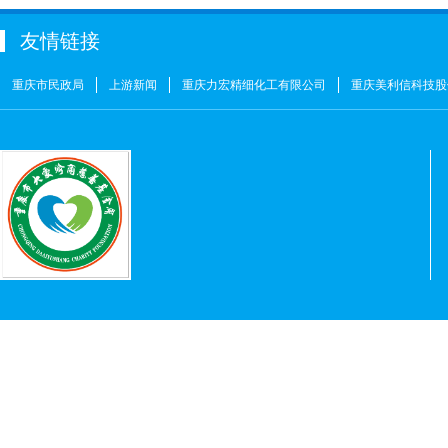
屠伟祺
￥3
友情链接
黄华武
￥9
周海清
￥1
重庆市民政局
上游新闻
重庆力宏精细化工有限公司
重庆美利信科技股
马宪亭
￥5
赵婷
￥5
何燕
￥2
姚奎
￥1
王志河
￥1
符芳伟
￥1
重庆力宏精细化工有限公司
￥250000
许娜
￥10
重庆瑞芸医疗器械有限公司
￥0.0000
安云才
￥5
金玉建
￥10
徐青伟
￥1