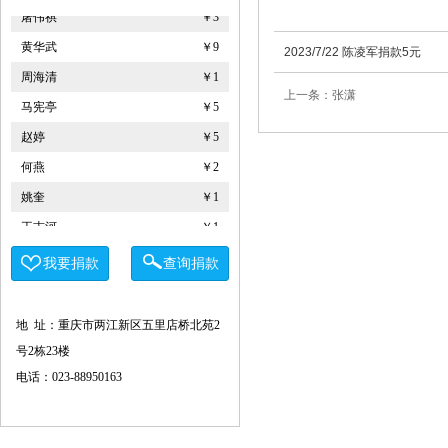
屠伟祺
￥3
黄华武
￥9
2023/7/22 陈凌军捐款5元
周海清
￥1
上一条：张潇
马宪亭
￥5
赵婷
￥5
何燕
￥2
姚奎
￥1
王志河
￥1
符芳伟
￥1
我要捐款
查询捐款
重庆力宏精细化工有限公司
￥250000
许娜
￥10
地 址：重庆市两江新区五里店桥北苑2
重庆瑞芸医疗器械有限公司
￥0.0000
号2栋23楼
安云才
￥5
电话：023-88950163
金玉建
￥10
徐青伟
￥1